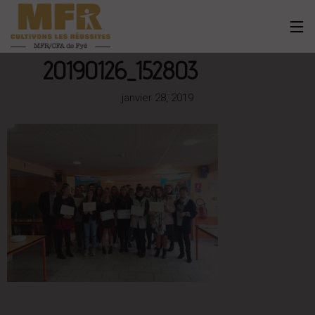
20190126_152803
janvier 28, 2019