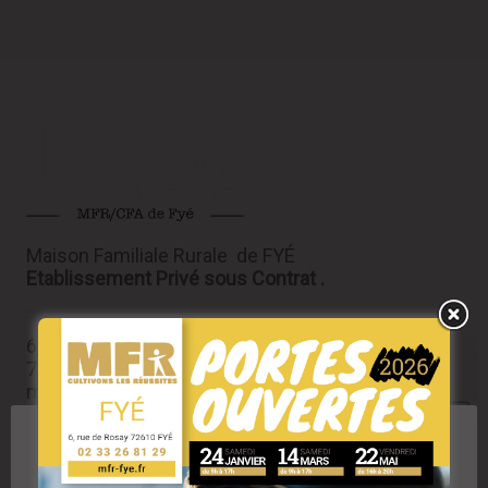
Maison Familiale Rurale de FYÉ
Etablissement Privé sous Contrat .
6, rue de Rosay
72610 FYÉ
mfr.fye@mfr.asso.fr
Tél : 02 33 26 81 29
RESPECT DE VOTRE VIE PRIVÉE
Nous utilisons des cookies pour améliorer l'expérience