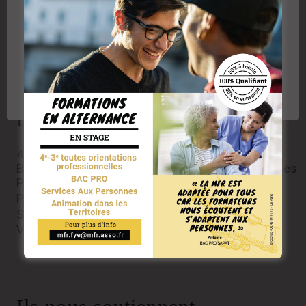
des utilisateurs du site et analyser le trafic. En cliquant
sur "Accepter" vous acceptez l'utilisation des cookies
ou technologies similaires, y compris de partenaires
de la MFR de Fyé
Plus d'informations sur les cookies en cliquant ici
Accepter les cookies
Rejeter les cookies
Réglages des cookies
Les Formations
4eme- 3eme
BAC PRO Services Aux Personnes et Aux Territoires
P.R.A.P 2S Prévention des Risques liés à l’Activité
Physique
SST Sauveteur Secouriste du Travail
Validation des acquis de l’expérience