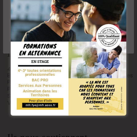
des utilisateurs du site et analyser le trafic. En cliquant
sur "Accepter" vous acceptez l'utilisation des cookies
ou technologies similaires, y compris de partenaires
de la MFR de Fyé
Plus d'informations sur les cookies en cliquant ici
Accepter les cookies
Rejeter les cookies
Réglages des cookies
Les Formations
4eme- 3eme
BAC PRO Services Aux Personnes et Aux Territoires
P.R.A.P 2S Prévention des Risques liés à l’Activité
Physique
SST Sauveteur Secouriste du Travail
Validation des acquis de l’expérience