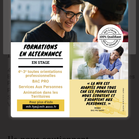
des utilisateurs du site et analyser le trafic. En cliquant
sur "Accepter" vous acceptez l'utilisation des cookies
ou technologies similaires, y compris de partenaires
de la MFR de Fyé
Plus d'informations sur les cookies en cliquant ici
Accepter les cookies
Rejeter les cookies
Réglages des cookies
Les Formations
4eme- 3eme
BAC PRO Services Aux Personnes et Aux Territoires
P.R.A.P 2S Prévention des Risques liés à l’Activité
Physique
SST Sauveteur Secouriste du Travail
Validation des acquis de l’expérience