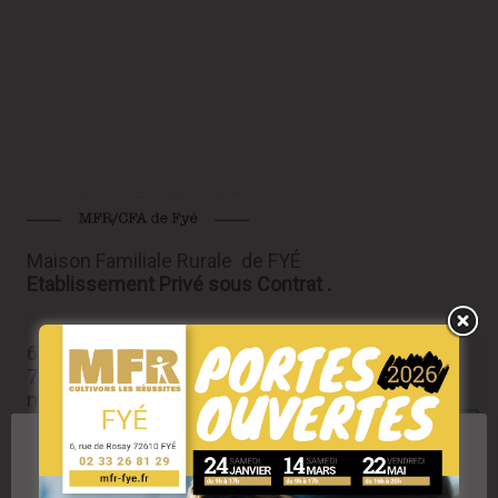
Maison Familiale Rurale de FYÉ
Etablissement Privé sous Contrat .
6, rue de Rosay
72610 FYÉ
mfr.fye@mfr.asso.fr
Tél : 02 33 26 81 29
RESPECT DE VOTRE VIE PRIVÉE
Nous utilisons des cookies pour améliorer l'expérience