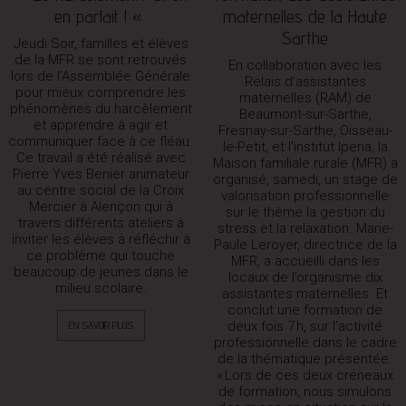
en parlait ! «
maternelles de la Haute
Sarthe
Jeudi Soir, familles et élèves
de la MFR se sont retrouvés
En collaboration avec les
lors de l’Assemblée Générale
Relais d’assistantes
pour mieux comprendre les
maternelles (RAM) de
phénomènes du harcèlement
Beaumont-sur-Sarthe,
et apprendre à agir et
Fresnay-sur-Sarthe, Oisseau-
communiquer face à ce fléau.
le-Petit, et l’institut Iperia, la
Ce travail a été réalisé avec
Maison familiale rurale (MFR) a
Pierre Yves Benier animateur
organisé, samedi, un stage de
au centre social de la Croix
valorisation professionnelle
Mercier à Alençon qui à
sur le thème la gestion du
travers différents ateliers à
stress et la relaxation. Marie-
inviter les élèves à réfléchir à
Paule Leroyer, directrice de la
ce problème qui touche
MFR, a accueilli dans les
beaucoup de jeunes dans le
locaux de l’organisme dix
milieu scolaire.
assistantes maternelles. Et
conclut une formation de
EN SAVOIR PLUS
deux fois 7 h, sur l’activité
professionnelle dans le cadre
de la thématique présentée.
« Lors de ces deux créneaux
de formation, nous simulons