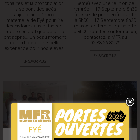
tonalités et la prononciation,
3ème) avec une réunion de
ils se sont déplacés
rentrée – 17 Septembre 8h30
aujourd’hui à l’école
(classe de première) navette
maternelle de Fyé pour lire
à 8h00 – 17 Septembre 8h30
des histoires aux enfants et
(classe de terminale) navette
mettre en pratique ce qu’ils
à 8h00 Pour toute information,
ont appris… Un beau moment
contactez la MFR au
de partage et une belle
02.33.26.81.29
expérience pour nos élèves.
EN SAVOIR PLUS
EN SAVOIR PLUS