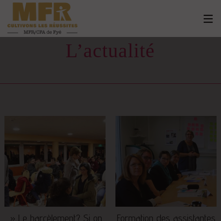
L’actualité
» Le harcèlement? Si on
Formation des assistantes