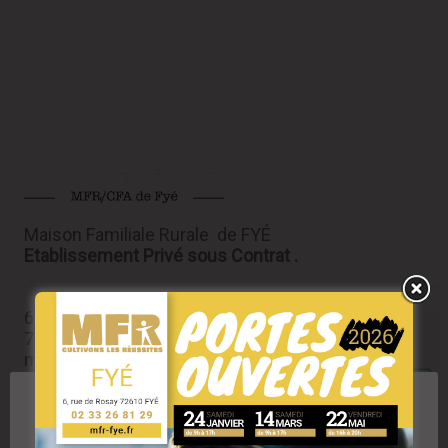
Maison Familiale Rurale de FYÉ
Etablissement Privé sous Contrat .
6, rue de Rosay
72610 FYÉ
mfr.fye@mfr.asso.fr
Tél : 02 33 26 81 29
RESPECT DE VOTRE VIE PRIVÉE
Nous utilisons des cookies pour améliorer l'expérience