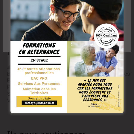
des utilisateurs du site et analyser le trafic. En cliquant
sur "Accepter" vous acceptez l'utilisation des cookies
ou technologies similaires, y compris de partenaires
de la MFR de Fyé
Plus d'informations sur les cookies en cliquant ici
Accepter les cookies
Rejeter les cookies
Réglages des cookies
Les Formations
4eme- 3eme
BAC PRO Services Aux Personnes et Aux Territoires
P.R.A.P 2S Prévention des Risques liés à l’Activité
Physique
SST Sauveteur Secouriste du Travail
Validation des acquis de l’expérience