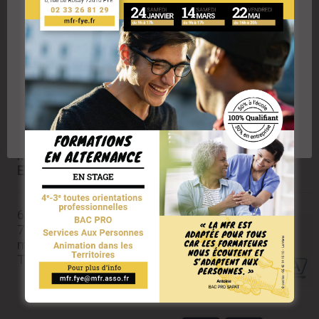
Silence. Moteur. ACTION!!!
RESPECT DE VOTRE VIE PRIVÉE
Nous utilisons des cookies pour améliorer l'expérience
des utilisateurs du site et analyser le trafic. En cliquant
sur "Accepter" vous acceptez l'utilisation des cookies
ou technologies similaires, y compris de partenaires
de la MFR de Fyé
Plus d'informations sur les cookies en cliquant ici
Accepter les cookies
Rejeter les cookies
Réglages des cookies
Maison Familiale Rurale de FYÉ
Etablissement Privé sous Contrat .
6, rue de Rosay
72610 FYÉ
mfr.fye@mfr.asso.fr
Tél : 02 33 26 81 29