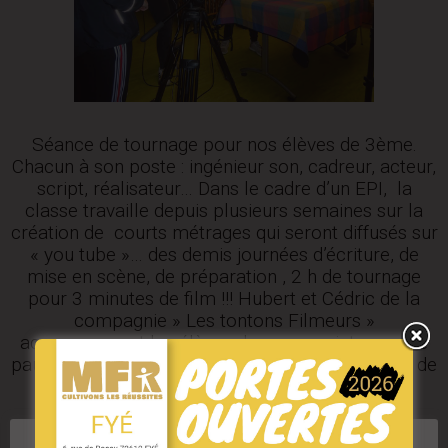
Séance de tournage pour nos élèves de 3ème.
Chacun à son poste : ingénieur son, cadreur, acteur,
script, réalisateur… Dans le cadre d’un EPI, la
classe travaille depuis plusieurs semaines sur la
création de courts métrages qui seront diffusés sur
« you tube »… des demis journées d’écriture, de
mise en scène, de préparation , 2 h de tournage
pour 3 minutes de film !!! Hubert et Cédric de la
compagnie » Les tontons Filmeurs »
accompagnent les élèves dans ce projet… pas de
pauses pour nos apprentis cinéastes , beaucoup de
motivation.
Plusieurs petits courts métrages vous seront
présentés en Avril en attendant …Attention…